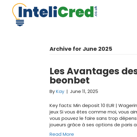
Archive for June 2025
Les Avantages des 
beonbet
By
Kay
|
June 11, 2025
Key facts: Min deposit 10 EUR | Wageri
jeux Si vous êtes comme moi, vous aim
vous pouvez le faire sans trop dépens
joueurs grâce à ses options de paris 
Read More