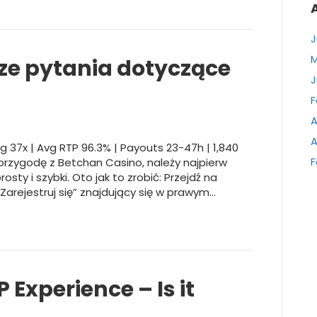
J
M
sze pytania dotyczące
J
F
A
A
g 37x | Avg RTP 96.3% | Payouts 23-47h | 1,840
F
 przygodę z Betchan Casino, należy najpierw
sty i szybki. Oto jak to zrobić: Przejdź na
 „Zarejestruj się” znajdujący się w prawym…
 Experience – Is it