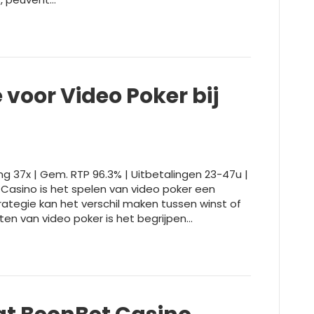
 voor Video Poker bij
ing 37x | Gem. RTP 96.3% | Uitbetalingen 23-47u |
 Casino is het spelen van video poker een
rategie kan het verschil maken tussen winst of
cten van video poker is het begrijpen…