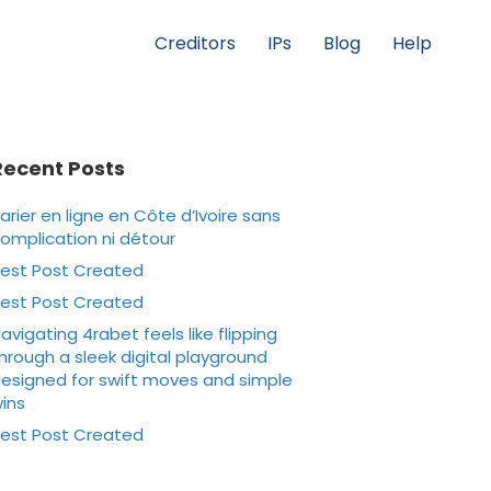
Creditors
IPs
Blog
Help
Recent Posts
arier en ligne en Côte d’Ivoire sans
omplication ni détour
est Post Created
est Post Created
avigating 4rabet feels like flipping
hrough a sleek digital playground
esigned for swift moves and simple
ins
est Post Created