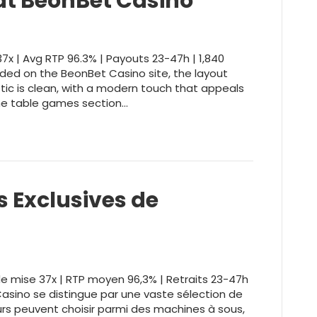
at BeonBet Casino
37x | Avg RTP 96.3% | Payouts 23-47h | 1,840
nded on the BeonBet Casino site, the layout
tic is clean, with a modern touch that appeals
he table games section…
s Exclusives de
de mise 37x | RTP moyen 96,3% | Retraits 23-47h
Casino se distingue par une vaste sélection de
ueurs peuvent choisir parmi des machines à sous,